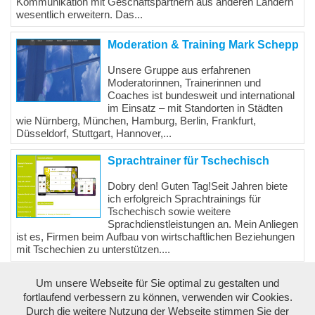
Kommunikation mit Geschäftspartnern aus anderen Ländern
wesentlich erweitern. Das...
Moderation & Training Mark Schepp
Unsere Gruppe aus erfahrenen
Moderatorinnen, Trainerinnen und
Coaches ist bundesweit und international
im Einsatz – mit Standorten in Städten
wie Nürnberg, München, Hamburg, Berlin, Frankfurt,
Düsseldorf, Stuttgart, Hannover,...
Sprachtrainer für Tschechisch
Dobry den! Guten Tag!Seit Jahren biete
ich erfolgreich Sprachtrainings für
Tschechisch sowie weitere
Sprachdienstleistungen an. Mein Anliegen
ist es, Firmen beim Aufbau von wirtschaftlichen Beziehungen
mit Tschechien zu unterstützen....
Um unsere Webseite für Sie optimal zu gestalten und
Powered by
www.link4web.de
- © 2024 - 2025 -
Kontakt
-
RSS
-
fortlaufend verbessern zu können, verwenden wir Cookies.
Newsletter
-
Datenschutz
-
Nutzungsbedingungen
-
Impressum
Durch die weitere Nutzung der Webseite stimmen Sie der
Alle Rechte vorbehalten - Jede Vervielfaeltigung der Inhalte dieser Website,