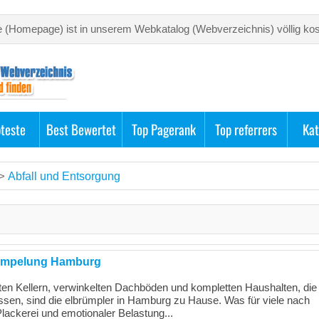
e (Homepage) ist in unserem Webkatalog (Webverzeichnis) völlig kos
bteste
Best Bewertet
Top Pagerank
Top referrers
Kat
Abfall und Entsorgung
>
rümpelung Hamburg
ten Kellern, verwinkelten Dachböden und kompletten Haushalten, die
sen, sind die elbrümpler in Hamburg zu Hause. Was für viele nach
lackerei und emotionaler Belastung...